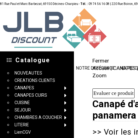
81 Rue Paul et Marc Barbezat, 69150 Décines-Charpieu -
Tél. :
09 74 56 16 08 | 220 Rue Boiron, 69
Catalogue
Fermer
Accueil
|
CANAPES
ACCUEIL
CONDITIONS DE VENTE
NOTRE DIFFÉRENCE
NOTRE 
NOUVEAUTES
Zoom
CREATIONS CLIENTS
CANAPES
CANAPES CUIRS
Canapé d'
CUISINE
SEJOUR
panamera 
CHAMBRES A COUCHER
LITERIE
>>
Voir les 
LienCGV