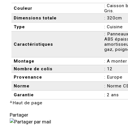
: Caisson 
Couleur
Gris.
Dimensions totale
: 320cm
Type
: Cuisine
: Panneau
ABS épais
Caractéristiques
amortisseu
gaz, poign
Montage
: A monter
Nombre de colis
: 12
Provenance
: Europe
Norme
: Norme C
Garantie
: 2 ans
ᐞ
Haut de page
Partager