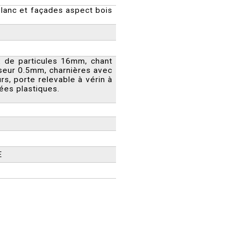
blanc et façades aspect bois
x de particules 16mm, chant
seur 0.5mm, charnières avec
rs, porte relevable à vérin à
ées plastiques.
E