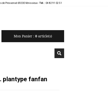
is de Pressensé 69200 Vénissieux -
Tél. :
04 82 91 02 51
Mon Panier :
0
article(s)
. plantype fanfan