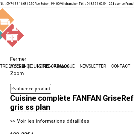
él. :
09 74 56 16 08 | 220 Rue Boiron, 69400 Villefranche -
Tél. :
04 82 91 02 54 | 221 avenue Franc
Fermer
Accueil
|
CUISINE
« Retour
TRE DIFFÉRENCE
NOTRE CATALOGUE
NEWSLETTER
CONTACT
Zoom
Cuisine complète FANFAN Grise
Ref
gris ss plan
>>
Voir les informations détaillées
699
, 00€
*