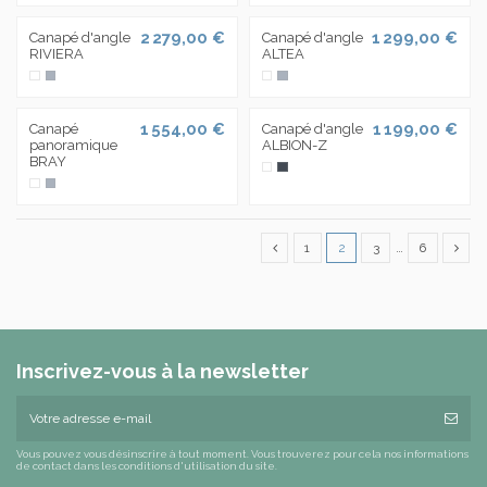
2 279,00 €
1 299,00 €
Canapé d'angle
Canapé d'angle
RIVIERA
ALTEA
1 554,00 €
1 199,00 €
Canapé
Canapé d'angle
panoramique
ALBION-Z
BRAY
1
2
3
…
6
Inscrivez-vous à la newsletter
Vous pouvez vous désinscrire à tout moment. Vous trouverez pour cela nos informations
de contact dans les conditions d'utilisation du site.